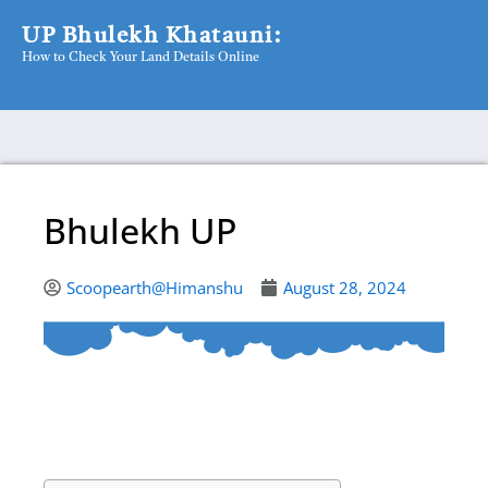
Skip
UP Bhulekh Khatauni:
to
How to Check Your Land Details Online
content
Bhulekh UP
Scoopearth@Himanshu
August 28, 2024