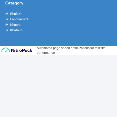
Category
Bhulekh
Land record
Khasra
Khatauni