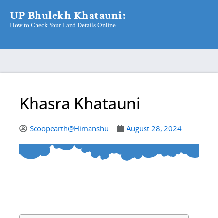
Skip
UP Bhulekh Khatauni:
to
How to Check Your Land Details Online
content
Khasra Khatauni
Scoopearth@Himanshu
August 28, 2024