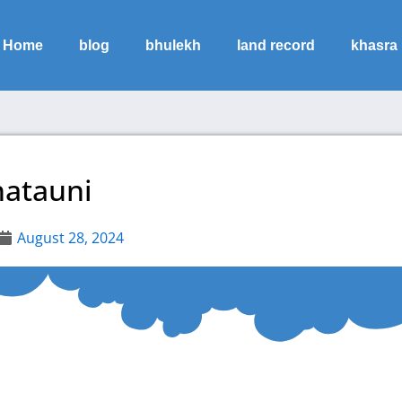
Home
blog
bhulekh
land record
khasra
hatauni
August 28, 2024