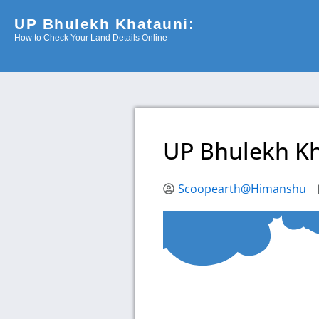
Skip
UP Bhulekh Khatauni:
to
How to Check Your Land Details Online
content
UP Bhulekh K
Scoopearth@Himanshu